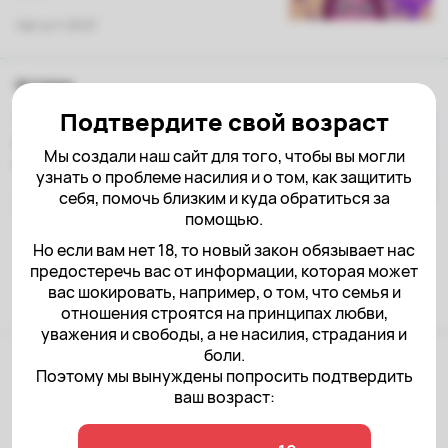
Август 2021
Истории
Подтвердите свой возраст
«Каждый день воевала с
любимым когда-то
Мы создали наш сайт для того, чтобы вы могли
человеком»
узнать о проблеме насилия и о том, как защитить
себя, помочь близким и куда обратиться за
Июнь 2021
помощью.
Но если вам нет 18, то новый закон обязывает нас
предостеречь вас от информации, которая может
вас шокировать, например, о том, что семья и
отношения строятся на принципах любви,
уважения и свободы, а не насилия, страдания и
боли.
Эти тексты прочитали тысячи человек.
Поэтому мы вынуждены попросить подтвердить
Каждый месяц мы публикуем истории
ваш возраст:
пострадавших, которые могут быть услышаны
благодаря пожертвованиям наших