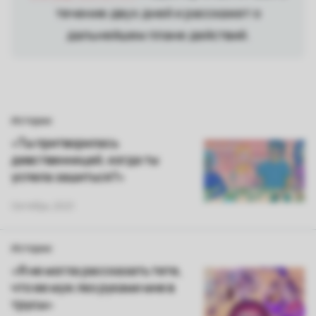
течение двух дней и расскажет о
дальнейшем плане действий.
Истории
«Ты притворилась
девственницей, когда ты
успела зашиться?»
Октябрь 2021
Истории
«Я не могла рассказать тете,
что ее муж лез руками мне в
трусы»