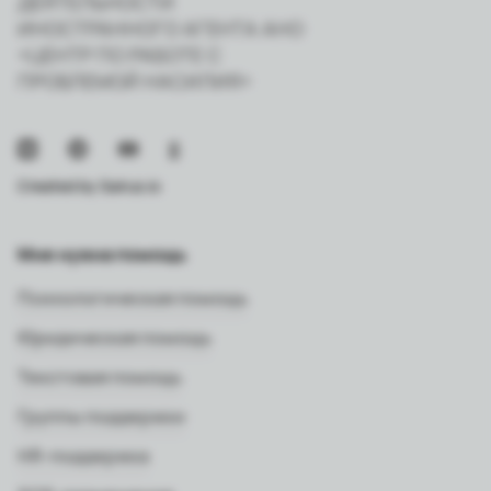
ДЕЯТЕЛЬНОСТИ
ИНОСТРАННОГО АГЕНТА АНО
«ЦЕНТР ПО РАБОТЕ С
ПРОБЛЕМОЙ НАСИЛИЯ»
Created by
Sairus.io
Мне нужна помощь
Психологическая помощь
Юридическая помощь
Текстовая помощь
Группы поддержки
HR-поддержка