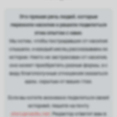
Это прямая речь людей, которые
пережили насилие и решили поделиться
этим опытом с нами.
Мы хотим, чтобы пострадавших от насилия
слышали, и каждый месяц рассказываем их
истории. Никто не застрахован от насилия,
оно может приобретать разные формы, а с
виду благополучные отношения оказаться
адом, скрытым от ваших глаз.
Если вы хотите анонимно поделиться своей
историей, пишите на почту
story@nasiliu.net
. Редактор ответит вам в