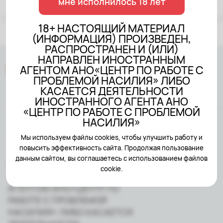
мне исполнилось 18 лет
сторонников.
18+ НАСТОЯЩИЙ МАТЕРИАЛ
(ИНФОРМАЦИЯ) ПРОИЗВЕДЕН,
РАСПРОСТРАНЕН И (ИЛИ)
НАПРАВЛЕН ИНОСТРАННЫМ
АГЕНТОМ АНО«ЦЕНТР ПО РАБОТЕ С
ПРОБЛЕМОЙ НАСИЛИЯ» ЛИБО
КАСАЕТСЯ ДЕЯТЕЛЬНОСТИ
ИНОСТРАННОГО АГЕНТА АНО
«ЦЕНТР ПО РАБОТЕ С ПРОБЛЕМОЙ
НАСИЛИЯ»
Мы используем файлы cookies, чтобы улучшить работу и
18+ НАСТОЯЩИЙ МАТЕРИАЛ
повысить эффективность сайта. Продолжая пользование
(ИНФОРМАЦИЯ) ПРОИЗВЕДЕН,
данным сайтом, вы соглашаетесь с использованием файлов
РАСПРОСТРАНЕН И (ИЛИ)
cookie.
НАПРАВЛЕН ИНОСТРАННЫМ
АГЕНТОМ АНО«ЦЕНТР ПО
РАБОТЕ С ПРОБЛЕМОЙ
НАСИЛИЯ» ЛИБО КАСАЕТСЯ