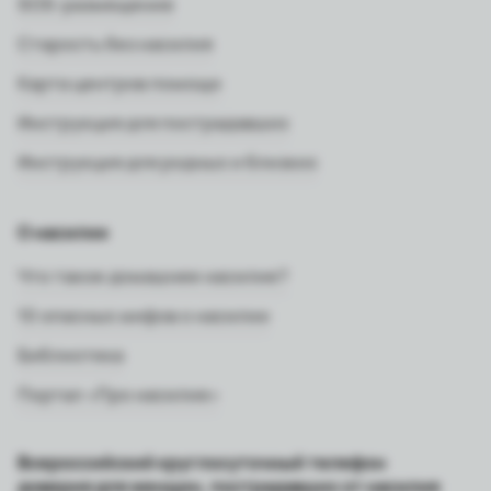
SOS-размещение
Старость без насилия
Карта центров помощи
Инструкция для пострадавших
Инструкция для родных и близких
О насилии
Что такое домашнее насилие?
10 опасных мифов о насилии
Библиотека
Портал «Про насилие»
Всероссийский круглосуточный телефон
доверия для женщин, пострадавших от насилия