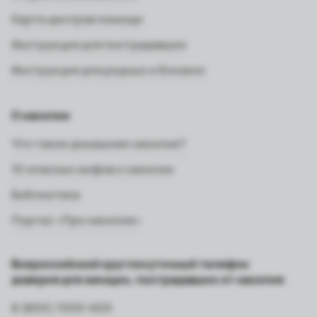
Карта центров помощи
Инструкция для пострадавших
Инструкция для родных и близких
О насилии
Что такое домашнее насилие?
10 опасных мифов о насилии
Библиотека
Портал «Про насилие»
Всероссийский круглосуточный телефон
доверия для женщин, пострадавших от насилия
8 (800) 7000-600