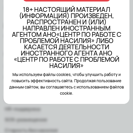
«ЦЕНТР ПО РАБОТЕ С
ПРОБЛЕМОЙ НАСИЛИЯ»
18+ НАСТОЯЩИЙ МАТЕРИАЛ
(ИНФОРМАЦИЯ) ПРОИЗВЕДЕН,
РАСПРОСТРАНЕН И (ИЛИ)
НАПРАВЛЕН ИНОСТРАННЫМ
АГЕНТОМ АНО«ЦЕНТР ПО РАБОТЕ С
Created by
Sairus.io
ПРОБЛЕМОЙ НАСИЛИЯ» ЛИБО
КАСАЕТСЯ ДЕЯТЕЛЬНОСТИ
ИНОСТРАННОГО АГЕНТА АНО
Мне нужна помощь
«ЦЕНТР ПО РАБОТЕ С ПРОБЛЕМОЙ
НАСИЛИЯ»
Психологическая помощь
Мы используем файлы cookies, чтобы улучшить работу и
Юридическая помощь
повысить эффективность сайта. Продолжая пользование
Текстовая помощь
данным сайтом, вы соглашаетесь с использованием файлов
cookie.
Группы поддержки
HR-поддержка
SOS-размещение
Старость без насилия