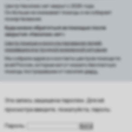
Центр Насилию.нет закрыт с 2026 года.
Он больше не оказывает помощь и не собирает
пожертвования.
Куда можно обратиться за помощью после
закрытия «Насилию.нет»
Центр помощи и консультирования людей,
оказавшихся в трудной жизненной ситуации
Мы собрали адреса и контакты центров помощи по
всей России, которые могут оказать бесплатную
помощь пострадавшим от насилия
здесь
.
Эта запись защищена паролем. Для её
просмотра введите, пожалуйста, пароль:
Пароль: