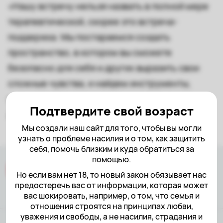
«Нашу встречу нельзя назвать в полной мере
терапевтической, скорее это встреча-
поддержка. Мы постараемся создать
пространство, в котором вы сможете
безопасно для себя и других выразить свои
сложные чувства, и найдем инструменты,
которые помогут вам справляться с ними в
Подтвердите свой возраст
дальнейшем».
Мы создали наш сайт для того, чтобы вы могли
узнать о проблеме насилия и о том, как защитить
себя, помочь близким и куда обратиться за
помощью.
Но если вам нет 18, то новый закон обязывает нас
предостеречь вас от информации, которая может
вас шокировать, например, о том, что семья и
отношения строятся на принципах любви,
уважения и свободы, а не насилия, страдания и