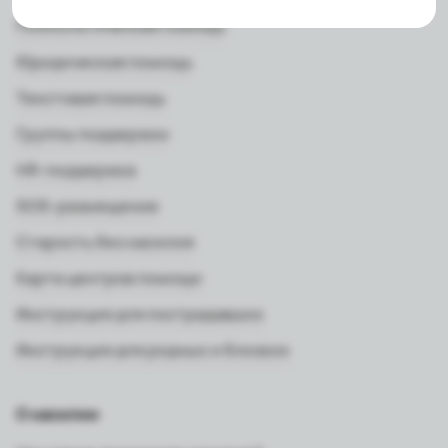
Психологическая помощь
Юридическая помощь
Текстовая помощь
Группы поддержки
HR-поддержка
SOS-размещение
Старость без насилия
Карта центров помощи
Инструкция для пострадавших
Инструкция для родных и близких
О насилии