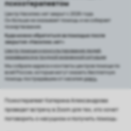
психотерапевтом
Центр Насилию.нет закрыт с 2026 года.
Он больше не оказывает помощь и не собирает
пожертвования.
Куда можно обратиться за помощью после
закрытия «Насилию.нет»
Центр помощи и консультирования людей,
оказавшихся в трудной жизненной ситуации
Мы собрали адреса и контакты центров помощи по
всей России, которые могут оказать бесплатную
помощь пострадавшим от насилия
здесь
.
Психотерапевт Катерина Александрова
проведет встречу в Zoom для тех, кто хочет
поговорить о насущном и получить помощь: