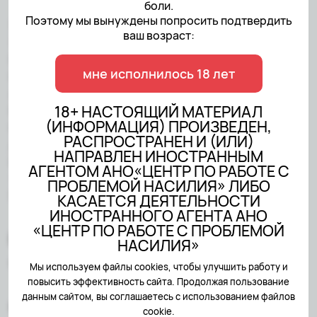
боли.
Поэтому мы вынуждены попросить подтвердить
18+ НАСТОЯЩИЙ МАТЕРИАЛ
ваш возраст:
(ИНФОРМАЦИЯ) ПРОИЗВЕДЕН,
РАСПРОСТРАНЕН И (ИЛИ)
мне исполнилось 18 лет
НАПРАВЛЕН ИНОСТРАННЫМ
АГЕНТОМ АНО«ЦЕНТР ПО
18+ НАСТОЯЩИЙ МАТЕРИАЛ
РАБОТЕ С ПРОБЛЕМОЙ
(ИНФОРМАЦИЯ) ПРОИЗВЕДЕН,
НАСИЛИЯ» ЛИБО КАСАЕТСЯ
РАСПРОСТРАНЕН И (ИЛИ)
ДЕЯТЕЛЬНОСТИ
НАПРАВЛЕН ИНОСТРАННЫМ
ИНОСТРАННОГО АГЕНТА АНО
АГЕНТОМ АНО«ЦЕНТР ПО РАБОТЕ С
«ЦЕНТР ПО РАБОТЕ С
ПРОБЛЕМОЙ НАСИЛИЯ» ЛИБО
ПРОБЛЕМОЙ НАСИЛИЯ»
КАСАЕТСЯ ДЕЯТЕЛЬНОСТИ
ИНОСТРАННОГО АГЕНТА АНО
«ЦЕНТР ПО РАБОТЕ С ПРОБЛЕМОЙ
НАСИЛИЯ»
Created by
Sairus.io
Мы используем файлы cookies, чтобы улучшить работу и
повысить эффективность сайта. Продолжая пользование
данным сайтом, вы соглашаетесь с использованием файлов
Мне нужна помощь
cookie.