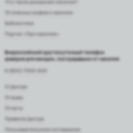
Что такое домашнее насилие?
10 опасных мифов о насилии
Библиотека
Портал «Про насилие»
Всероссийский круглосуточный телефон
доверия для женщин, пострадавших от насилия
8 (800) 7000-600
О Центре
Отзывы
Отчеты
Правила Центра
Пользовательское соглашение