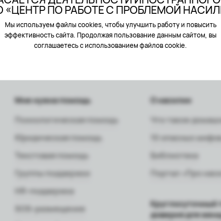
 «ЦЕНТР ПО РАБОТЕ С ПРОБЛЕМОЙ НАСИ
Мы используем файлы cookies, чтобы улучшить работу и повысить
эффективность сайта. Продолжая пользование данным сайтом, вы
соглашаетесь с использованием файлов cookie.
Мне нужна помощь
О насилии
Психологическая помощь
Что такое домаш
Юридическая помощь
10 опасных мифов
Текстовая помощь
Библиотека
Группы поддержки
Портал «Про нас
HR-поддержка
Круглосуточный 
SOS-размещение
доверия для жен