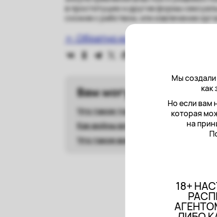
в проституцию и другие формы сексуаль
схожие с рабством, или извлечение орг
← Обратно ко всем словам
Мы создали 
как 
Вам могут быть полезн
Но если вам 
Что такое торговля людьми?
которая мож
на прин
Как войны влияют на права женщин
П
Что такое вовлечение в проституц
18+ НА
РАСП
АГЕНТО
ЛИБО К