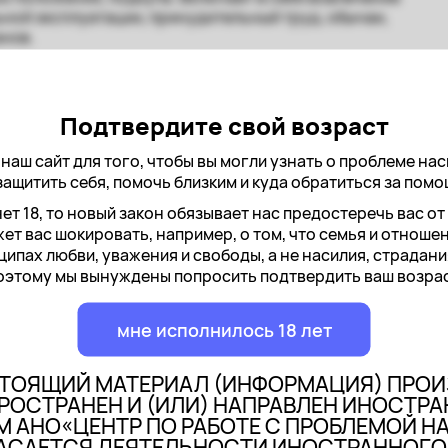
ной эксплуатации, принудительный труд, обычаи,
анов.
Подтвердите свой возраст
наш сайт для того, чтобы вы могли узнать о проблеме наси
защитить себя, помочь близким и куда обратиться за пом
ы эти статьи
нет 18, то новый закон обязывает нас предостеречь вас о
ет вас шокировать, например, о том, что семья и отноше
ципах любви, уважения и свободы, а не насилия, страдания
?
оэтому мы вынуждены попросить подтвердить ваш возрас
ию?
мне исполнилось 18 лет
СТОЯЩИЙ МАТЕРИАЛ (ИНФОРМАЦИЯ) ПРОИ
РОСТРАНЕН И (ИЛИ) НАПРАВЛЕН ИНОСТР
М АНО«ЦЕНТР ПО РАБОТЕ С ПРОБЛЕМОЙ Н
АСАЕТСЯ ДЕЯТЕЛЬНОСТИ ИНОСТРАННОГО