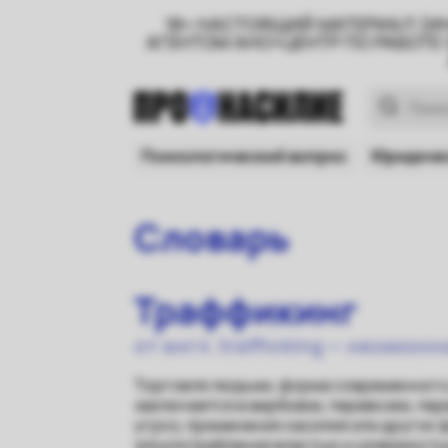
18+ НАСТОЯЩИЙ МАТЕРИАЛ (И
АГЕНТОМ АНО«ЦЕНТР ПО РАБОТЕ
Психологический вопрос
Юридичес
Словарь
Траффикинг
от англ. trafficking — незакон
Торговля людьми, форма современного 
заключается в вербовке, перевозке, пе
угроз, применения насилия или других 
злоупотребления властью и уязвимость