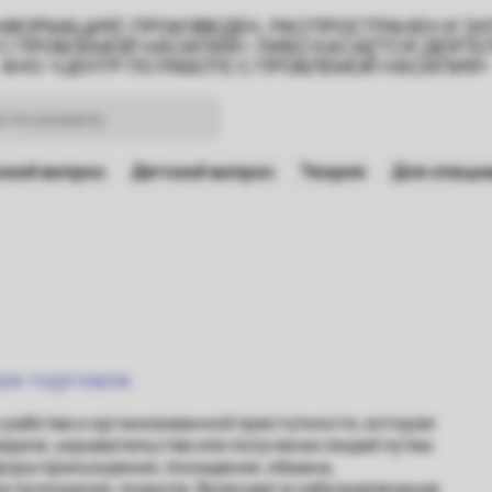
НФОРМАЦИЯ) ПРОИЗВЕДЕН, РАСПРОСТРАНЕН И (
 С ПРОБЛЕМОЙ НАСИЛИЯ» ЛИБО КАСАЕТСЯ ДЕЯТ
АНО «ЦЕНТР ПО РАБОТЕ С ПРОБЛЕМОЙ НАСИЛИЯ»
кий вопрос
Детский вопрос
Теория
Для специ
ная торговля
рабства и организованной преступности, которая
редаче, укрывательстве или получении людей путем
форм принуждения, похищения, обмана,
ю положения, подкупа. Включает в себя вовлечение