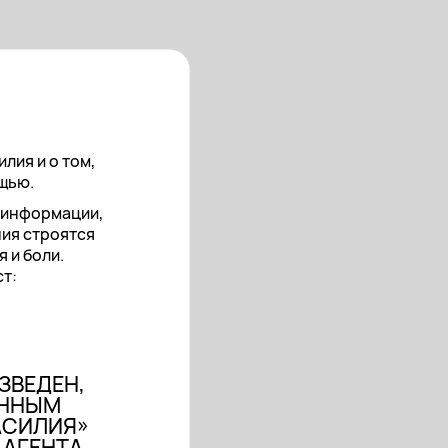
лия и о том,
ощью.
т информации,
ния строятся
 и боли.
т:
ЗВЕДЕН,
АННЫМ
АСИЛИЯ»
 АГЕНТА