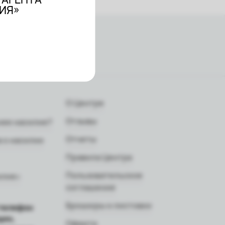
ЛИЯ»
О Центре
Отзывы
нее насилие?
Отчеты
 о насилии
Правила Центра
Пользовательское
илие»
соглашение
Брошюры и листовки
телефон
щин,
Оферта