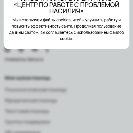
НАСИЛИЯ» ЛИБО КАСАЕТСЯ
«ЦЕНТР ПО РАБОТЕ С ПРОБЛЕМОЙ
ДЕЯТЕЛЬНОСТИ
НАСИЛИЯ»
ИНОСТРАННОГО АГЕНТА АНО
Мы используем файлы cookies, чтобы улучшить работу и
«ЦЕНТР ПО РАБОТЕ С
повысить эффективность сайта. Продолжая пользование
ПРОБЛЕМОЙ НАСИЛИЯ»
данным сайтом, вы соглашаетесь с использованием файлов
cookie.
Created by
Sairus.io
Мне нужна помощь
Психологическая помощь
Юридическая помощь
Текстовая помощь
Группы поддержки
HR-поддержка