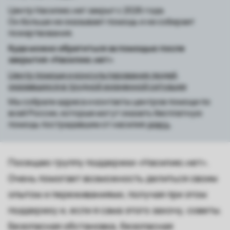
Центр Насилию.нет закрыт с 2026 года.
Он больше не оказывает помощь и не собирает
пожертвования.
Куда можно обратиться за помощью после
закрытия «Насилию.нет»
Центр помощи и консультирования людей,
оказавшихся в трудной жизненной ситуации
Мы собрали адреса и контакты центров помощи по
всей России, которые могут оказать бесплатную
помощь пострадавшим от насилия
здесь
.
Посещаю группу поддержки «Насилию.нет».
Очень помогает возможность делиться своим
опытом и переживаниями, получая при этом
поддержку и, если я сама этого захочу, советы.
Безопасная обстановка, безопасная