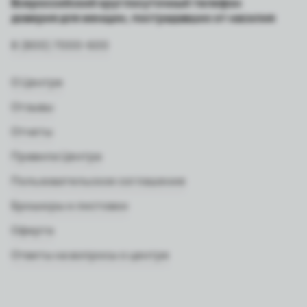
Всероссийский круглосуточный телефон
доверия для женщин, пострадавших от насилия
8 (800) 7000-600
О Центре
Отзывы
Отчеты
Правила Центра
Пользовательское соглашение
Брошюры и листовки
Оферта
Ответы на вопросы о центре