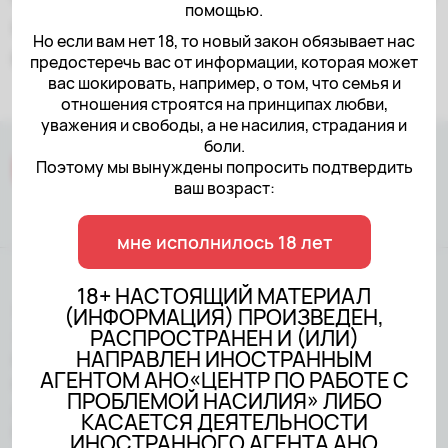
помощью.
способы самоподдержки или другие
Но если вам нет 18, то новый закон обязывает нас
возможности Центра.
предостеречь вас от информации, которая может
вас шокировать, например, о том, что семья и
отношения строятся на принципах любви,
уважения и свободы, а не насилия, страдания и
боли.
Поэтому мы вынуждены попросить подтвердить
ваш возраст:
мне исполнилось 18 лет
18+ НАСТОЯЩИЙ МАТЕРИАЛ
18+ НАСТОЯЩИЙ МАТЕРИАЛ
(ИНФОРМАЦИЯ) ПРОИЗВЕДЕН,
РАСПРОСТРАНЕН И (ИЛИ)
(ИНФОРМАЦИЯ) ПРОИЗВЕДЕН,
НАПРАВЛЕН ИНОСТРАННЫМ
РАСПРОСТРАНЕН И (ИЛИ)
АГЕНТОМ АНО«ЦЕНТР ПО РАБОТЕ С
НАПРАВЛЕН ИНОСТРАННЫМ
ПРОБЛЕМОЙ НАСИЛИЯ» ЛИБО
АГЕНТОМ АНО«ЦЕНТР ПО
КАСАЕТСЯ ДЕЯТЕЛЬНОСТИ
РАБОТЕ С ПРОБЛЕМОЙ
ИНОСТРАННОГО АГЕНТА АНО