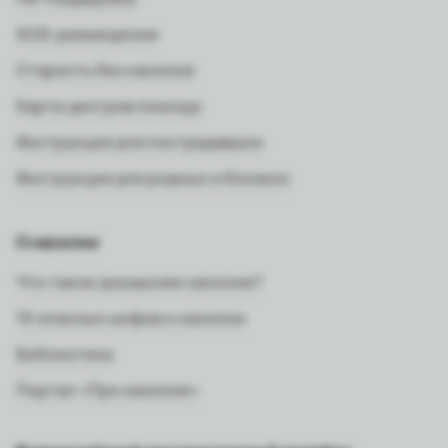
SOS-размещение
Старость без насилия
Карта центров помощи
Инструкция для пострадавших
Инструкция для родных и близких
О насилии
Что такое домашнее насилие?
10 опасных мифов о насилии
Библиотека
Портал «Про насилие»