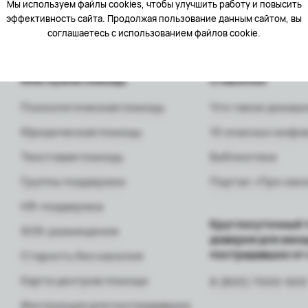
Мы используем файлы cookies, чтобы улучшить работу и повысить
эффективность сайта. Продолжая пользование данным сайтом, вы
соглашаетесь с использованием файлов cookie.
Мне нужна помощь
О насилии
Психологическая помощь
Что такое домаш
Юридическая помощь
10 опасных мифов
Текстовая помощь
Библиотека
Группы поддержки
Портал «Про нас
HR-поддержка
Круглосуточный 
SOS-размещение
доверия для жен
пострадавших от
Старость без насилия
Карта центров помощи
8 (800) 7000-600
Инструкция для пострадавших