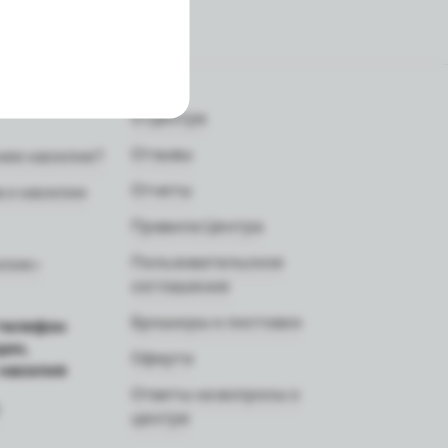
О Центре
Отзывы
нее насилие?
Отчеты
 о насилии
Правила Центра
Пользовательское
илие»
соглашение
Брошюры и листовки
телефон
щин,
Оферта
 насилия
Ответы на вопросы о
центре