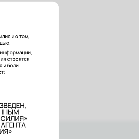
лия и о том,
ощью.
т информации,
ния строятся
 и боли.
т:
ЗВЕДЕН,
АННЫМ
АСИЛИЯ»
 АГЕНТА
ЛИЯ»