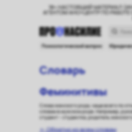
18+ НАСТОЯЩИЙ МАТЕРИАЛ (И
АГЕНТОМ АНО«ЦЕНТР ПО РАБОТЕ
Психологический вопрос
Юридичес
Словарь
Феминитивы
Слова женского рода, чаще всего по о
словам в мужском роде. Например, руко
студент – студентка, родитель женского
← Обратно ко всем словам