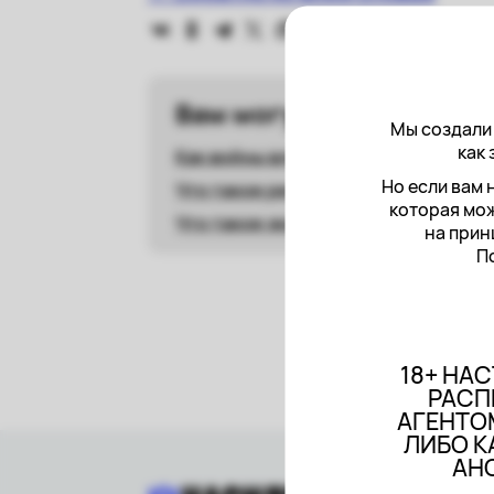
Вам могут быть полезн
Мы создали 
как 
Как войны влияют на права женщин
Но если вам 
Что такое репродуктивное насили
которая мож
Что такое экономическое насилие
на прин
П
18+ НА
РАСП
АГЕНТО
ЛИБО К
АНО