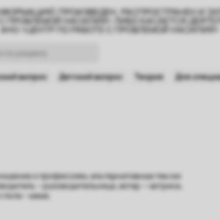
НФОРМАЦИЯ) ПРОИЗВЕДЕН, РАСПРОСТРАНЕН И (
 С ПРОБЛЕМОЙ НАСИЛИЯ» ЛИБО КАСАЕТСЯ ДЕЯТ
АНО «ЦЕНТР ПО РАБОТЕ С ПРОБЛЕМОЙ НАСИЛИЯ»
кий вопрос
Детский вопрос
Теория
Для специ
тношению к профессиям, альтернативные тем же
водитель – руководительница, актер -–актриса,
 пола – мама.