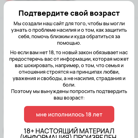
Подтвердите свой возраст
Мы создали наш сайт для того, чтобы вы могли
узнать о проблеме насилия и о том, как защитить
себя, помочь близким и куда обратиться за
18+ НАСТОЯЩИЙ МАТЕРИАЛ
помощью.
(ИНФОРМАЦИЯ) ПРОИЗВЕДЕН,
РАСПРОСТРАНЕН И (ИЛИ)
Но если вам нет 18, то новый закон обязывает нас
предостеречь вас от информации, которая может
НАПРАВЛЕН ИНОСТРАННЫМ
вас шокировать, например, о том, что семья и
АГЕНТОМ АНО«ЦЕНТР ПО
отношения строятся на принципах любви,
РАБОТЕ С ПРОБЛЕМОЙ
уважения и свободы, а не насилия, страдания и
НАСИЛИЯ» ЛИБО КАСАЕТСЯ
боли.
ДЕЯТЕЛЬНОСТИ
Поэтому мы вынуждены попросить подтвердить
ИНОСТРАННОГО АГЕНТА АНО
ваш возраст:
«ЦЕНТР ПО РАБОТЕ С
ПРОБЛЕМОЙ НАСИЛИЯ»
мне исполнилось 18 лет
18+ НАСТОЯЩИЙ МАТЕРИАЛ
(ИНФОРМАЦИЯ) ПРОИЗВЕДЕН,