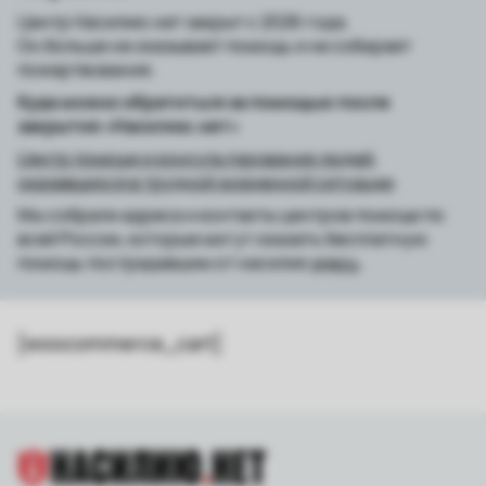
Центр Насилию.нет закрыт с 2026 года.
Он больше не оказывает помощь и не собирает
пожертвования.
Куда можно обратиться за помощью после
закрытия «Насилию.нет»
Центр помощи и консультирования людей,
оказавшихся в трудной жизненной ситуации
Мы собрали адреса и контакты центров помощи по
всей России, которые могут оказать бесплатную
помощь пострадавшим от насилия
здесь
.
[woocommerce_cart]