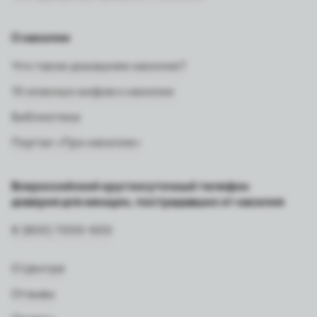
О насилии
Что такое домашнее насилие?
10 опасных мифов о насилии
Библиотека
Портал «Про насилие»
Всероссийский круглосуточный телефон
доверия для женщин, пострадавших от насилия
8 (800) 7000-600
О Центре
Отзывы