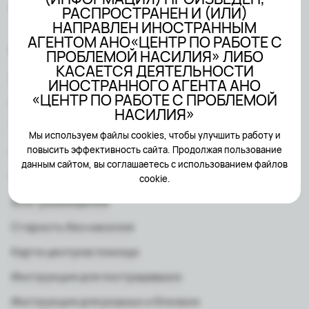
Created by
Sairus.io
РАСПРОСТРАНЕН И (ИЛИ)
НАПРАВЛЕН ИНОСТРАННЫМ
АГЕНТОМ АНО«ЦЕНТР ПО РАБОТЕ С
Мне нужна помощь
ПРОБЛЕМОЙ НАСИЛИЯ» ЛИБО
КАСАЕТСЯ ДЕЯТЕЛЬНОСТИ
Психологическая помощь
ИНОСТРАННОГО АГЕНТА АНО
«ЦЕНТР ПО РАБОТЕ С ПРОБЛЕМОЙ
Юридическая помощь
НАСИЛИЯ»
Текстовая помощь
Мы используем файлы cookies, чтобы улучшить работу и
повысить эффективность сайта. Продолжая пользование
Группы поддержки
данным сайтом, вы соглашаетесь с использованием файлов
HR-поддержка
cookie.
SOS-размещение
Старость без насилия
Карта центров помощи
Инструкция для пострадавших
Инструкция для родных и близких