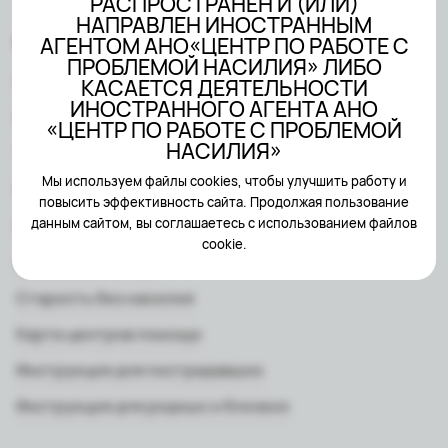
РАСПРОСТРАНЕН И (ИЛИ)
НАПРАВЛЕН ИНОСТРАННЫМ
АГЕНТОМ АНО«ЦЕНТР ПО РАБОТЕ С
Мне нужна помощь
ПРОБЛЕМОЙ НАСИЛИЯ» ЛИБО
Психологическая помощь
КАСАЕТСЯ ДЕЯТЕЛЬНОСТИ
ИНОСТРАННОГО АГЕНТА АНО
Юридическая помощь
«ЦЕНТР ПО РАБОТЕ С ПРОБЛЕМОЙ
НАСИЛИЯ»
Текстовая помощь
Мы используем файлы cookies, чтобы улучшить работу и
Группы поддержки
повысить эффективность сайта. Продолжая пользование
данным сайтом, вы соглашаетесь с использованием файлов
HR-поддержка
cookie.
SOS-размещение
Старость без насилия
Карта центров помощи
Инструкция для пострадавших
Инструкция для родных и близких