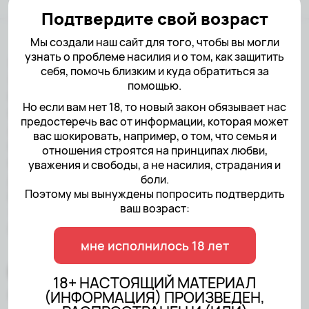
Подтвердите свой возраст
Мы создали наш сайт для того, чтобы вы могли
узнать о проблеме насилия и о том, как защитить
18+ НАСТОЯЩИЙ МАТЕРИАЛ
себя, помочь близким и куда обратиться за
(ИНФОРМАЦИЯ) ПРОИЗВЕДЕН,
помощью.
РАСПРОСТРАНЕН И (ИЛИ)
Но если вам нет 18, то новый закон обязывает нас
НАПРАВЛЕН ИНОСТРАННЫМ
предостеречь вас от информации, которая может
АГЕНТОМ АНО«ЦЕНТР ПО
вас шокировать, например, о том, что семья и
РАБОТЕ С ПРОБЛЕМОЙ
отношения строятся на принципах любви,
НАСИЛИЯ» ЛИБО КАСАЕТСЯ
уважения и свободы, а не насилия, страдания и
ДЕЯТЕЛЬНОСТИ
боли.
Поэтому мы вынуждены попросить подтвердить
ИНОСТРАННОГО АГЕНТА АНО
ваш возраст:
«ЦЕНТР ПО РАБОТЕ С
ПРОБЛЕМОЙ НАСИЛИЯ»
мне исполнилось 18 лет
18+ НАСТОЯЩИЙ МАТЕРИАЛ
(ИНФОРМАЦИЯ) ПРОИЗВЕДЕН,
Created by
Sairus.io