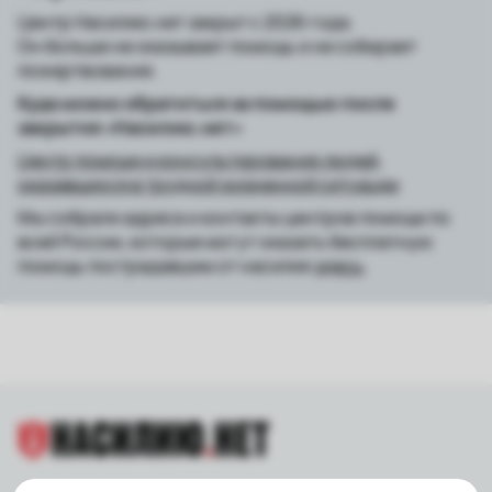
Центр Насилию.нет закрыт с 2026 года.
Он больше не оказывает помощь и не собирает
пожертвования.
Куда можно обратиться за помощью после
закрытия «Насилию.нет»
Центр помощи и консультирования людей,
оказавшихся в трудной жизненной ситуации
Мы собрали адреса и контакты центров помощи по
всей России, которые могут оказать бесплатную
помощь пострадавшим от насилия
здесь
.