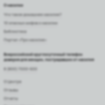
О насилии
Что такое домашнее насилие?
10 опасных мифов о насилии
Библиотека
Портал «Про насилие»
Всероссийский круглосуточный телефон
доверия для женщин, пострадавших от насилия
8 (800) 7000-600
О Центре
Отзывы
Отчеты