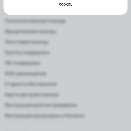
cookie.
Мне нужна помощь
Психологическая помощь
Юридическая помощь
Текстовая помощь
Группы поддержки
HR-поддержка
SOS-размещение
Старость без насилия
Карта центров помощи
Инструкция для пострадавших
Инструкция для родных и близких