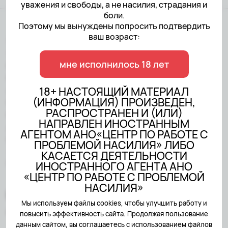
уважения и свободы, а не насилия, страдания и
боли.
Поэтому мы вынуждены попросить подтвердить
ваш возраст:
18+ НАСТОЯЩИЙ МАТЕРИАЛ
(ИНФОРМАЦИЯ) ПРОИЗВЕДЕН,
мне исполнилось 18 лет
РАСПРОСТРАНЕН И (ИЛИ)
НАПРАВЛЕН ИНОСТРАННЫМ
АГЕНТОМ АНО«ЦЕНТР ПО
18+ НАСТОЯЩИЙ МАТЕРИАЛ
(ИНФОРМАЦИЯ) ПРОИЗВЕДЕН,
РАБОТЕ С ПРОБЛЕМОЙ
РАСПРОСТРАНЕН И (ИЛИ)
НАСИЛИЯ» ЛИБО КАСАЕТСЯ
НАПРАВЛЕН ИНОСТРАННЫМ
ДЕЯТЕЛЬНОСТИ
АГЕНТОМ АНО«ЦЕНТР ПО РАБОТЕ С
ИНОСТРАННОГО АГЕНТА АНО
ПРОБЛЕМОЙ НАСИЛИЯ» ЛИБО
«ЦЕНТР ПО РАБОТЕ С
КАСАЕТСЯ ДЕЯТЕЛЬНОСТИ
ПРОБЛЕМОЙ НАСИЛИЯ»
ИНОСТРАННОГО АГЕНТА АНО
«ЦЕНТР ПО РАБОТЕ С ПРОБЛЕМОЙ
НАСИЛИЯ»
Мы используем файлы cookies, чтобы улучшить работу и
Created by
Sairus.io
повысить эффективность сайта. Продолжая пользование
данным сайтом, вы соглашаетесь с использованием файлов