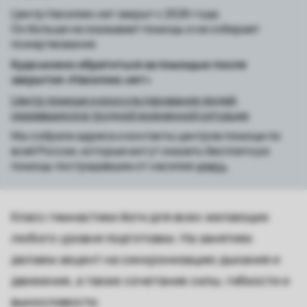
Центр Насилию.нет закрыт с 2026 года.
Он больше не оказывает помощь и не собирает
пожертвования.
Куда можно обратиться за помощью после
закрытия «Насилию.нет»
Центр помощи и консультирования людей,
оказавшихся в трудной жизненной ситуации
Мы собрали адреса и контакты центров помощи по
всей России, которые могут оказать бесплатную
помощь пострадавшим от насилия
здесь
.
Класс гимнастики йоги для всех желающих
любого уровня подготовки. На занятиях
делаем акцент на синхронизацию дыхания и
движения, а также сочетание силы, гибкости и
выносливости.