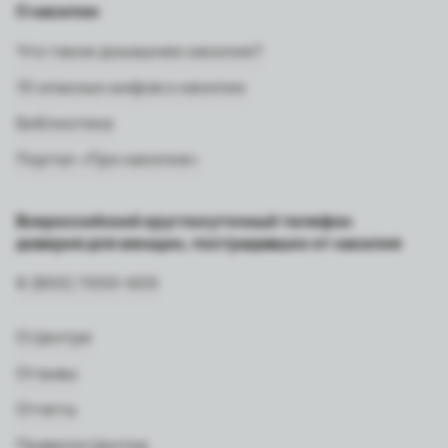
О насилии
Что такое домашнее насилие?
10 опасных мифов о насилии
Библиотека
Портал «Про насилие»
Всероссийский круглосуточный телефон
доверия для женщин, пострадавших от насилия
8 (800) 7000-600
О Центре
Отзывы
Отчеты
Правила Центра