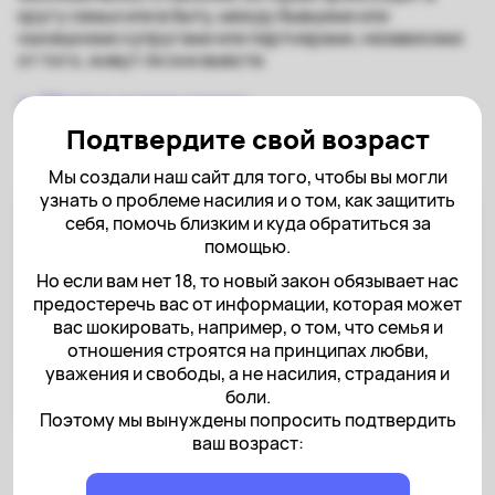
кругу семьи или в быту, между бывшими или
нынешними супругами или партнерами, независимо
от того, живут ли они вместе.
← Обратно ко всем словам
Подтвердите свой возраст
Мы создали наш сайт для того, чтобы вы могли
узнать о проблеме насилия и о том, как защитить
себя, помочь близким и куда обратиться за
Вам могут быть полезны эти
помощью.
статьи
Но если вам нет 18, то новый закон обязывает нас
предостеречь вас от информации, которая может
Что такое домашнее насилие?
вас шокировать, например, о том, что семья и
Может ли агрессор исправиться?
отношения строятся на принципах любви,
уважения и свободы, а не насилия, страдания и
Могут ли оба человека в паре применять
боли.
насилие?
Поэтому мы вынуждены попросить подтвердить
ваш возраст: