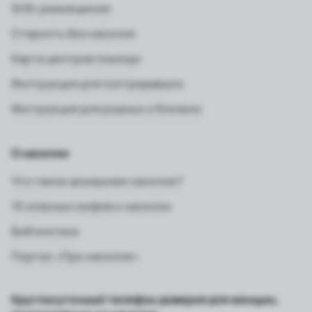
SOS-размещение
Старость без насилия
Карта центров помощи
Инструкция для пострадавших
Инструкция для родных и близких
О насилии
Что такое домашнее насилие?
10 опасных мифов о насилии
Библиотека
Портал «Про насилие»
Круглосуточный телефон доверия для женщин,