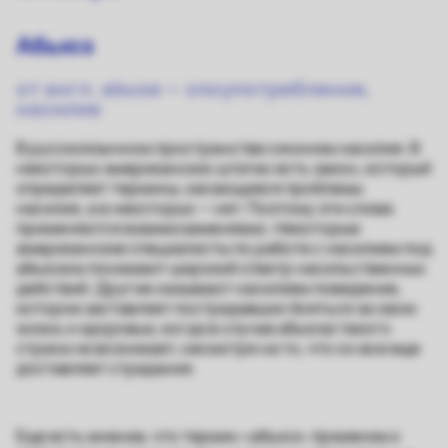
Абьюз
от англ. abuse — злоупотребление,
насилие
В русскоязычном пространстве синоним насилия. В
некоторых американских штатах есть закон, который
определяет термины, касающиеся проблемы
насилия, а в некоторых — нет. Поэтому эти слова
применяются взаимозаменяемо. Некоторые
американские специалисты по работе с насилием под
абьюзом
понимают
широкий спектр насильственных
действий. Другие называют насилием
поведение
,
которое заставляет пострадавших бояться за свою
жизнь и здоровье, когда в случае абьюза такого
страха не возникает, несмотря на то, что он все еще
доставляет страдания.
Еще есть мнение, что термин «абьюз»
применим
к