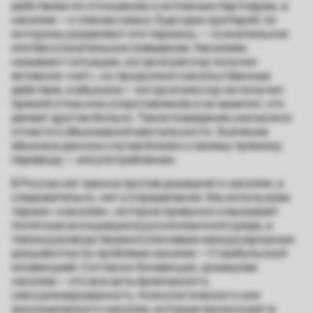
действиям по отношению к интимным партнерам, а
насилие — к членам семьи. Еще один
критерий
, по
которому разделяют эти термины, — сознательное
или бессознательное поведение. Насилием
называют ситуацию, когда агрессор получил
активное «нет», но продолжил насильственные
действия, а абьюзом — когда агрессор не получил
прямой отказ или сопротивление и не заметил, что
делает другим больно. Такое поведение уже можно
отнести к абьюзивной ментальности. Значение
абьюза в данном случае близко к своему прямому
переводу — злоупотреблению.
В России нет закона против домашнего насилия, а
следовательно, нет и определения. Мы используем
термин «насилие», которое привычно и вызывает
понятные ассоциации в русскоязычной среде, а
также руководствуемся ключевым международным
документом по проблеме насилия —
Стамбульской
конвенцией
. Согласно Конвенции, домашнее
насилие — это все акты физического,
сексуализированного, психологического или
экономического насилия, которые происходят в