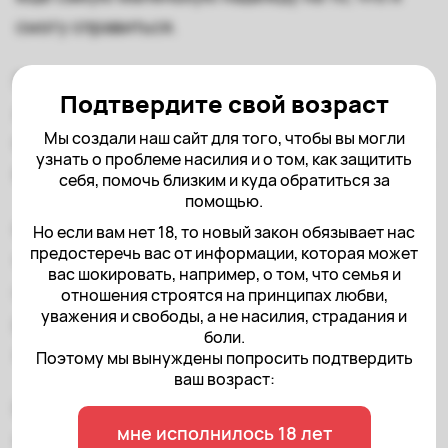
смогу справиться.
После каждой консультации мне становилось
Подтвердите свой возраст
легче, я выбиралась и вставала на ноги.
Мы создали наш сайт для того, чтобы вы могли
Сейчас уже почти вернулась к жизни, и все это
узнать о проблеме насилия и о том, как защитить
благодаря «Насилию.нет» и психологу Юлии.
себя, помочь близким и куда обратиться за
помощью.
Очень помогает, что всегда, как почувствую,
Но если вам нет 18, то новый закон обязывает нас
предостеречь вас от информации, которая может
что иду назад, можно прийти и снова
вас шокировать, например, о том, что семья и
набраться сил. Знаю, что в Центре есть много
отношения строятся на принципах любви,
уважения и свободы, а не насилия, страдания и
разных видов помощи, которые помогают
боли.
людям.
Поэтому мы вынуждены попросить подтвердить
ваш возраст:
Благодарю вас за то, что делаете, и за то, что
мне исполнилось 18 лет
спасаете людей.