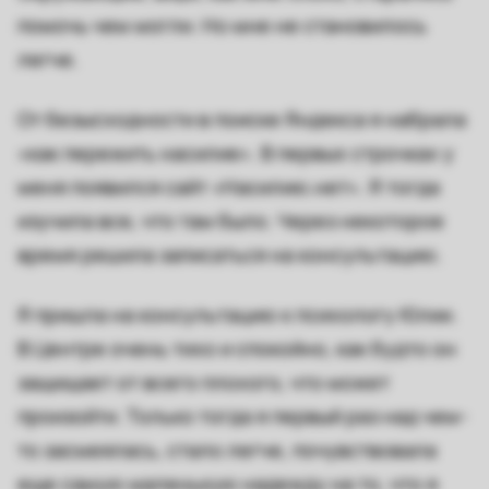
помочь чем могли. Но мне не становилось
легче.
От безысходности в поиске Яндекса я набрала
«как пережить насилие». В первых строчках у
меня появился сайт «Насилию.нет». Я тогда
изучила все, что там было. Через некоторое
время решила записаться на консультацию.
Я пришла на консультацию к психологу Юлии.
В Центре очень тихо и спокойно, как будто он
защищает от всего плохого, что может
произойти. Только тогда я первый раз над чем-
то засмеялась, стало легче, почувствовала
еще самую маленькую надежду на то, что я