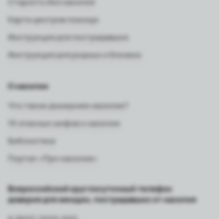
Старость без насилия
Карта центров помощи
Инструкция для пострадавших
Инструкция для родных и близких
О насилии
Что такое домашнее насилие?
10 опасных мифов о насилии
Библиотека
Портал «Про насилие»
Всероссийский круглосуточный телефон
доверия для женщин, пострадавших от насилия