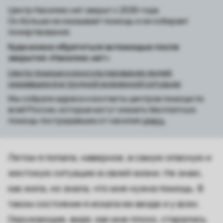
Центр Насилию.нет закрыт с 2026 года.
Он больше не оказывает помощь и не собирает
пожертвования.
Куда можно обратиться за помощью после
закрытия «Насилию.нет»
Центр помощи и консультирования людей,
оказавшихся в трудной жизненной ситуации
Мы собрали адреса и контакты центров помощи по
всей России, которые могут оказать бесплатную
помощь пострадавшим от насилия
здесь
.
Летом я попала, наверное, в самую опасную и
жестокую ситуацию в своей жизни. Не знаю,
как жила, но знала, что мне нужна помощь. В
таком состоянии я искала ее везде и у всех.
Окружающие, видя, как мне плохо, старались