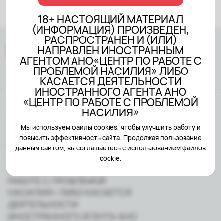
18+ НАСТОЯЩИЙ МАТЕРИАЛ
(ИНФОРМАЦИЯ) ПРОИЗВЕДЕН,
РАСПРОСТРАНЕН И (ИЛИ)
НАПРАВЛЕН ИНОСТРАННЫМ
АГЕНТОМ АНО«ЦЕНТР ПО РАБОТЕ С
ПРОБЛЕМОЙ НАСИЛИЯ» ЛИБО
КАСАЕТСЯ ДЕЯТЕЛЬНОСТИ
ИНОСТРАННОГО АГЕНТА АНО
«ЦЕНТР ПО РАБОТЕ С ПРОБЛЕМОЙ
НАСИЛИЯ»
18+ НАСТОЯЩИЙ МАТЕРИАЛ
Мы используем файлы cookies, чтобы улучшить работу и
(ИНФОРМАЦИЯ) ПРОИЗВЕДЕН,
повысить эффективность сайта. Продолжая пользование
РАСПРОСТРАНЕН И (ИЛИ)
данным сайтом, вы соглашаетесь с использованием файлов
НАПРАВЛЕН ИНОСТРАННЫМ
cookie.
АГЕНТОМ АНО«ЦЕНТР ПО
РАБОТЕ С ПРОБЛЕМОЙ
НАСИЛИЯ» ЛИБО КАСАЕТСЯ
ДЕЯТЕЛЬНОСТИ
ИНОСТРАННОГО АГЕНТА АНО