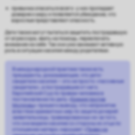
привычка опасаться всего: у них пропадает
доверие к миру и появляется убеждение, что
взрослые представляют опасность.
Дети также могут пытаться защитить пострадавшую
от агрессора, звать на помощь, переключать
внимание на себя. Так они уже занимают активную
роль в ситуации насилия между родителями.
В международной практике также есть
прецеденты, доказывающие, что дети-
свидетели насилия — это не просто «пассивные
свидетели», а пострадавшие от него.
Европейский Суд по правам человека в
постановлении по делу «
Еремия против
Молдовы
» пришел к выводу, что непринятие
властями адекватных мер по защите дочерей
заявительницы, травмированных из-за того,
что они видели насилие со стороны их отца по
отношению матери, нарушает «
Право на