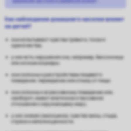
уважение частной и семейной жизни
».
Как наблюдение домашнего насилия влияет
на детей?
они испытывают чувства тревоги, тоски и
одиночества;
у них есть нарушения сна, например, бессонница
или ночные кошмары;
они склонны к расстройствам пищевого
поведения: перееданию или отказу от пищи;
они склонны к агрессивному поведению или,
наоборот, имеют апатичное и пассивное
отношение к окружающему миру;
у них низкая самооценка, чувство вины, стыда,
страха и неполноценности;