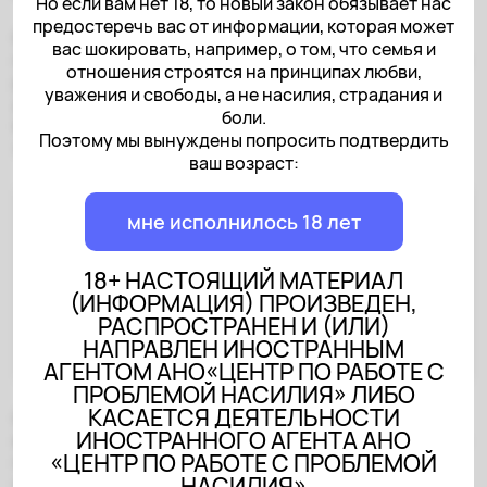
Но если вам нет 18, то новый закон обязывает нас
предостеречь вас от информации, которая может
Очень важна укрепленная позиция мамы: «Да,
вас шокировать, например, о том, что семья и
произошли такие печальные события, но сейчас я все
отношения строятся на принципах любви,
решила, я справилась, вот посмотри». Ребенок
уважения и свободы, а не насилия, страдания и
должен знать, что мама за него, и если, например,
боли.
его обидит учитель в школе, то мама придет и
Поэтому мы вынуждены попросить подтвердить
защитит.
ваш возраст:
мне исполнилось 18 лет
Еще по теме:
Что делать, если партнер
18+ НАСТОЯЩИЙ МАТЕРИАЛ
применяет насилие к вашему
(ИНФОРМАЦИЯ) ПРОИЗВЕДЕН,
РАСПРОСТРАНЕН И (ИЛИ)
ребенку?
НАПРАВЛЕН ИНОСТРАННЫМ
АГЕНТОМ АНО«ЦЕНТР ПО РАБОТЕ С
ПРОБЛЕМОЙ НАСИЛИЯ» ЛИБО
КАСАЕТСЯ ДЕЯТЕЛЬНОСТИ
С детьми от трех лет и до младшего школьного
ИНОСТРАННОГО АГЕНТА АНО
возраста можно играть в игрушки: в героев, которые
«ЦЕНТР ПО РАБОТЕ С ПРОБЛЕМОЙ
пришли, спасли и победили. С теми, кто уже в
НАСИЛИЯ»
начальной школе, можно придумывать