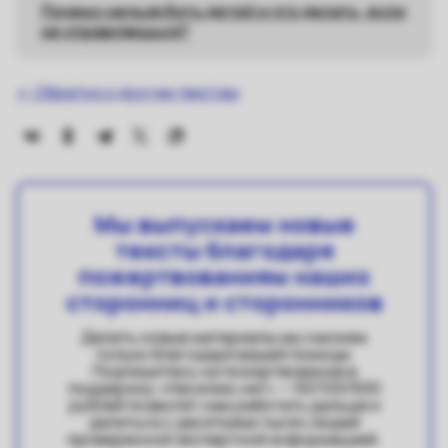
Почему нельзя бить детей и что делать, если
не справляешься?
← Обратно к другим текстам
Мы выпускаем новые
тексты благодаря
пожертвованиям наших
сторонниц и сторонников
Делать новые материалы мы сможем
только благодаря вашей помощи.
Подпишитесь на пожертвование в
поддержку «Насилию.нет» — 50/100/500
рублей позволят нам работать дальше и
делиться с десятками тысяч людей
проверенной экспертной информацией.