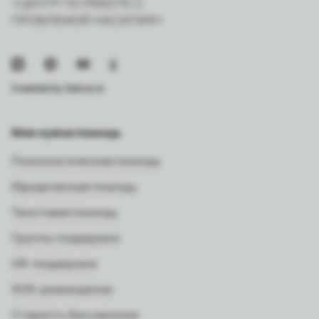
«ЦЕНТР ПО РАБОТЕ С
ПРОБЛЕМОЙ НАСИЛИЯ»
Created by
Sairus.io
Мне нужна помощь
Психологическая помощь
Юридическая помощь
Текстовая помощь
Группы поддержки
HR-поддержка
SOS-размещение
Старость без насилия