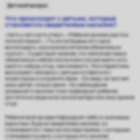
Детский вопрос
Что происходит с детьми, которые
становятся свидетелями насилия?
«Зато у него есть отец!», «Ребенок должен расти в
полной семье!», «Ты же не будешь его одна
воспитывать, мужское воспитание обязательно
нужно!». Существует мнение, что неполная семья
обязательно неблагополучная и лучше иметь хоть
какого-нибудь отца, чем никакого. Эти стереотипы
вынуждают женщину с детьми оставаться с
агрессором и сохранять брак: «Он ведь не трогает
моих детей, только меня». Но наблюдение
домашнего насилия тоже травмирует ребенка:
достаточно вида испуганной матери или злых криков
отца.
Ребенок всегда идентифицирует себя со значимым
взрослым. Будучи свидетелем насилия, он
сталкивается с теми же последствиями, с которыми
сталкиваются дети, к которым это насилие