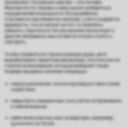
применяют. Основное чувство — это потеря
безопасности. Однако к нему может добавиться
ощущение беспомощности. Когда ребенок
становится сам объектом насилия, у него создается
видимость, что он может на что-то повлиять:
убежать, спрятаться. Когда насилие происходит с
другим человеком, ему остается только стоять и
смотреть.
Чтобы справиться с происходящим дома, дети
вырабатывают защитные механизмы. Они похожи на
стратегии выживания, которые выбирают люди,
подвергающиеся насилию напрямую:
самоограничение: они контролируют свои слова
и действия;
навык быть незаметным: они учатся не привлекать
к себе внимания;
избегание опасных мест в квартире, например,
кухни или гостиной;