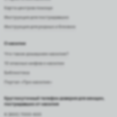
Карта центров помощи
Инструкция для пострадавших
Инструкция для родных и близких
О насилии
Что такое домашнее насилие?
10 опасных мифов о насилии
Библиотека
Портал «Про насилие»
Круглосуточный телефон доверия для женщин,
пострадавших от насилия
8 (800) 7000-600