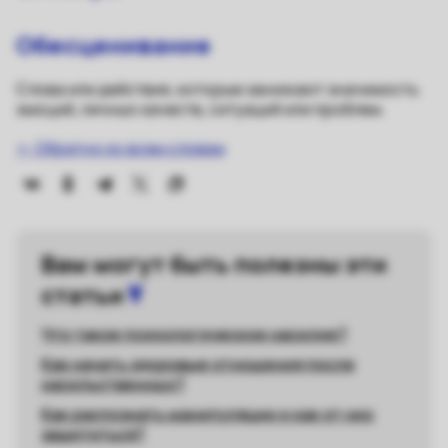
Обесценивание
Слова или действия, которые занижают значимость
эмоций, личных качеств, ситуаций или проблем.
← Обратно ко всем словам
Вам могут быть полезны эти
статьи
Что такое психологическое насилие?
Каĸ начать здоровые отношения после
насильственных?
Как распознать манипуляции и как от них
защититься?