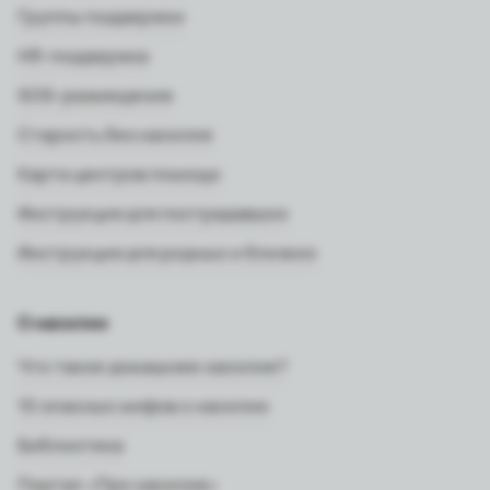
Группы поддержки
HR-поддержка
SOS-размещение
Старость без насилия
Карта центров помощи
Инструкция для пострадавших
Инструкция для родных и близких
О насилии
Что такое домашнее насилие?
10 опасных мифов о насилии
Библиотека
Портал «Про насилие»