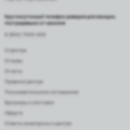
Круглосуточный телефон доверия для женщин,
пострадавших от насилия
8 (800) 7000-600
О Центре
Отзывы
Отчеты
Правила Центра
Пользовательское соглашение
Брошюры и листовки
Оферта
Ответы на вопросы о центре