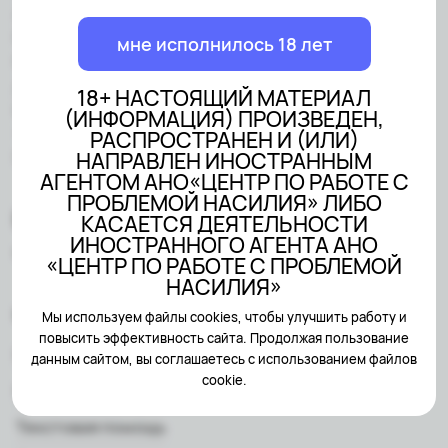
АГЕНТОМ АНО«ЦЕНТР ПО
РАБОТЕ С ПРОБЛЕМОЙ
мне исполнилось 18 лет
НАСИЛИЯ» ЛИБО КАСАЕТСЯ
ДЕЯТЕЛЬНОСТИ
18+ НАСТОЯЩИЙ МАТЕРИАЛ
ИНОСТРАННОГО АГЕНТА АНО
(ИНФОРМАЦИЯ) ПРОИЗВЕДЕН,
«ЦЕНТР ПО РАБОТЕ С
РАСПРОСТРАНЕН И (ИЛИ)
ПРОБЛЕМОЙ НАСИЛИЯ»
НАПРАВЛЕН ИНОСТРАННЫМ
АГЕНТОМ АНО«ЦЕНТР ПО РАБОТЕ С
ПРОБЛЕМОЙ НАСИЛИЯ» ЛИБО
КАСАЕТСЯ ДЕЯТЕЛЬНОСТИ
ИНОСТРАННОГО АГЕНТА АНО
Created by
Sairus.io
«ЦЕНТР ПО РАБОТЕ С ПРОБЛЕМОЙ
НАСИЛИЯ»
Мне нужна помощь
Мы используем файлы cookies, чтобы улучшить работу и
повысить эффективность сайта. Продолжая пользование
Психологическая помощь
данным сайтом, вы соглашаетесь с использованием файлов
cookie.
Юридическая помощь
Текстовая помощь